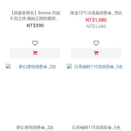
【插畫家聯名】Bonnie 邦妮
降溫10℃涼感扁摺疊傘_雪紡
X 雨之情 纖細正開防曬簡約
NT$1,080
傘_8色
NT$390
NT$1,280
夢幻透明摺疊傘_2款
日系極輕110克晴雨傘_5色