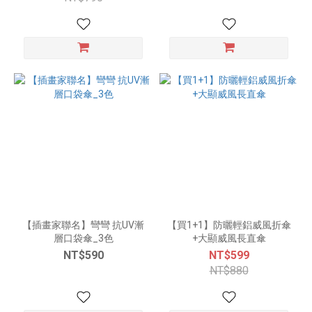
【插畫家聯名】彎彎 抗UV漸
【買1+1】防曬輕鋁威風折傘
層口袋傘_3色
+大顯威風長直傘
NT$590
NT$599
NT$880