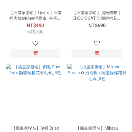
【插畫家聯名】Qing’s｜插畫
【插畫家聯名】周氏喵喵｜
輕大簡約時尚摺疊傘_外星生
CHOÜ’S CAT 防曬輕棉花羽
物 (工作篇)
毛傘
NT$490
NT$690
NT$790
【插畫家聯名】倒呱 Dried
【插畫家聯名】Mikabu