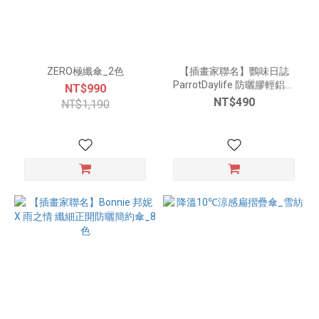
ZERO極纖傘_2色
【插畫家聯名】鸚味日誌
ParrotDaylife 防曬膠輕鋁抗
NT$990
風折傘_10色
NT$490
NT$1,190