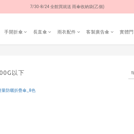
7/30-8/24 全館買就送 雨傘收納袋(乙個)
8/8 父親節限定 超商取貨免運費
8/8 父親節限定 超商取貨免運費
手開折傘
長直傘
雨衣配件
客製廣告傘
實體門
00G以下