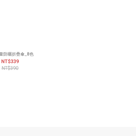
量防曬折疊傘_8色
NT$339
NT$390