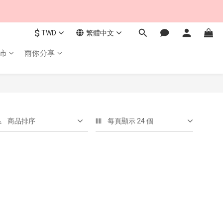
$
TWD
繁體中文
市
雨你分享
商品排序
每頁顯示 24 個