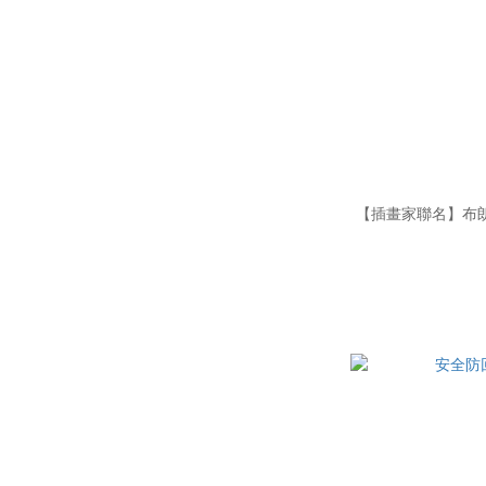
【插畫家聯名】布朗尼 防曬輕棉花羽毛傘