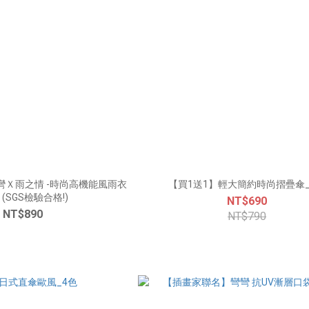
Ｘ雨之情 -時尚高機能風雨衣
【買1送1】輕大簡約時尚摺疊傘_
版 (SGS檢驗合格!)
NT$690
NT$890
NT$790