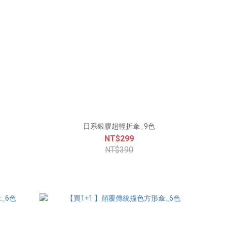
日系銀膠超輕折傘_9色
NT$299
NT$390