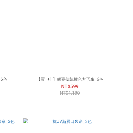
6色
【買1+1 】顛覆傳統撞色方形傘_6色
NT$599
NT$1,180