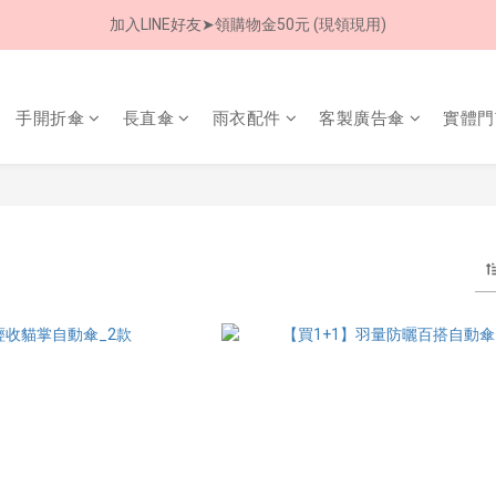
加入LINE好友➤領購物金50元 (現領現用)
8/8 父親節限定 超商取貨免運費
7/30-8/24 全館買就送 雨傘收納袋(乙個)
手開折傘
長直傘
雨衣配件
客製廣告傘
實體門
8/8 父親節限定 超商取貨免運費