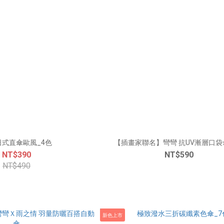
日式直傘歐風_4色
【插畫家聯名】彎彎 抗UV漸
NT$390
NT$590
NT$490
新色上市