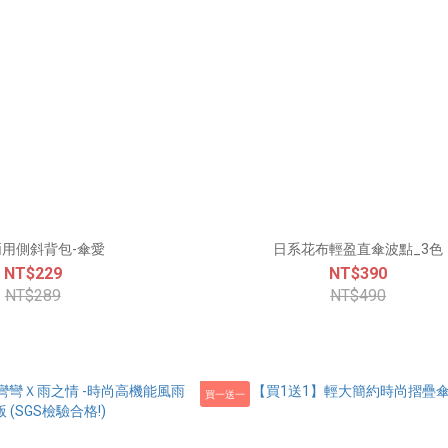
用側斜背包-傘愛
日系花布輕盈直傘波點_3色
NT$229
NT$390
NT$289
NT$490
買一送一