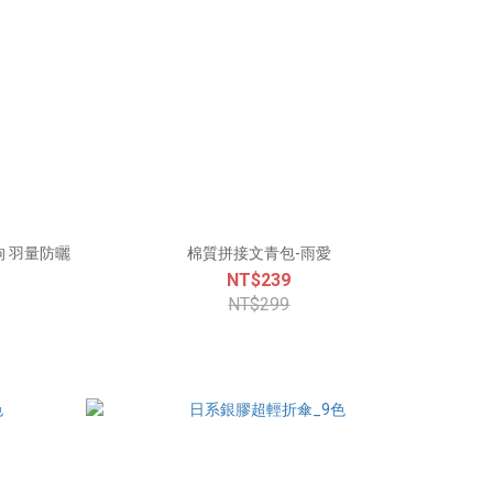
曬
棉質拼接文青包-雨愛
NT$239
NT$299