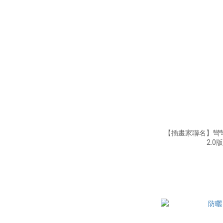
【插畫家聯名】彎彎
2.0