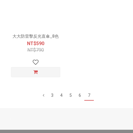
大大防雷擊反光直傘_8色
NT$590
NT$790
3
4
5
6
7
-