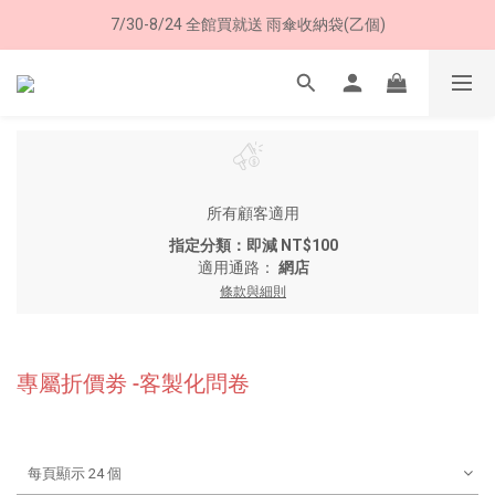
加入LINE好友➤領購物金50元 (現領現用)
7/30-8/24 全館買就送 雨傘收納袋(乙個)
加入LINE好友➤領購物金50元 (現領現用)
所有顧客適用
指定分類：即減 NT$100
適用通路：
網店
條款與細則
專屬折價劵 -客製化問卷
每頁顯示 24 個