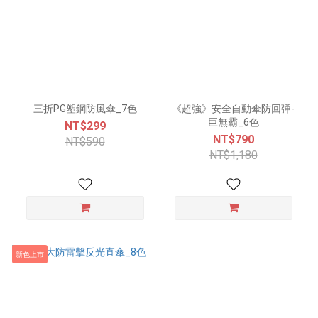
三折PG塑鋼防風傘_7色
《超強》安全自動傘防回彈-
巨無霸_6色
NT$299
NT$790
NT$590
NT$1,180
新色上市