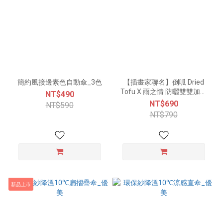
簡約風接邊素色自動傘_3色
【插畫家聯名】倒呱 Dried
Tofu X 雨之情 防曬雙雙加大
NT$490
自動傘_4色
NT$690
NT$590
NT$790
新品上市