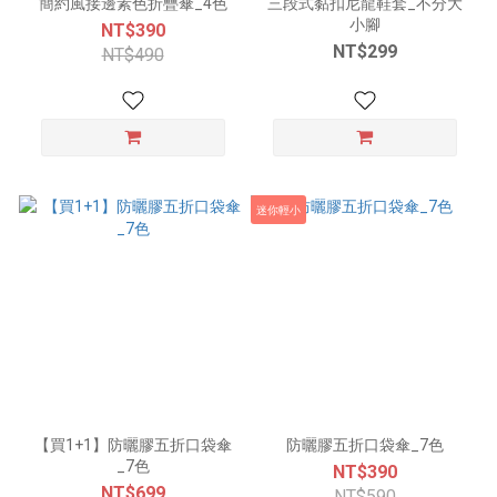
簡約風接邊素色折疊傘_4色
三段式黏扣尼龍鞋套_不分大
小腳
NT$390
NT$299
NT$490
迷你輕小
【買1+1】防曬膠五折口袋傘
防曬膠五折口袋傘_7色
_7色
NT$390
NT$699
NT$590