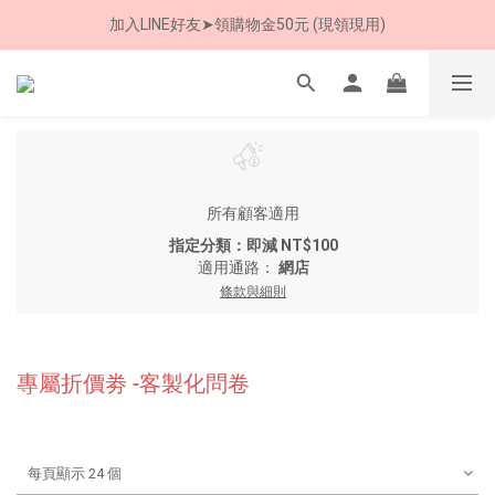
加入LINE好友➤領購物金50元 (現領現用)
8/8 父親節限定 超商取貨免運費
7/30-8/24 全館買就送 雨傘收納袋(乙個)
8/8 父親節限定 超商取貨免運費
所有顧客適用
指定分類：即減 NT$100
適用通路：
網店
條款與細則
專屬折價劵 -客製化問卷
每頁顯示 24 個