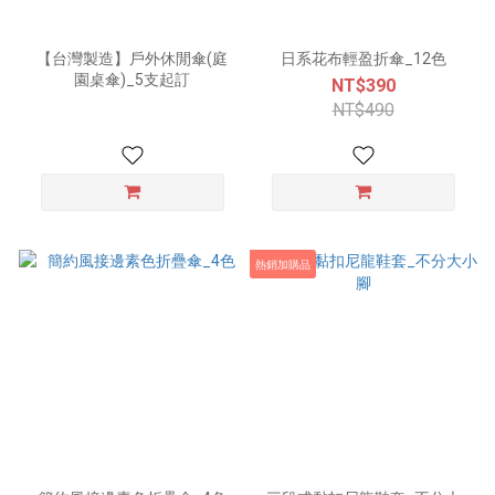
【台灣製造】戶外休閒傘(庭
日系花布輕盈折傘_12色
園桌傘)_5支起訂
NT$390
NT$490
熱銷加購品