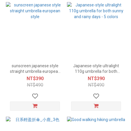
sunscreen japanese style
Japanese-style ultralight
straight umbrella european
110g umbrella for both
style
sunny and rainy days - 5
NT$390
NT$390
colors
NT$490
NT$490