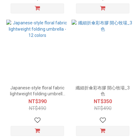
Japanese-style floral fabric
纖細折傘彩布膠 開心牧場_3
lightweight folding umbrella
色
- 12 colors
NT$390
NT$350
NT$490
NT$490