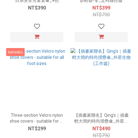
日系安全兒童直傘_4色
烘鞋器-零_定時線控版
NT$390
NT$399
NT$790
熱銷加購品
Three-section Velcro nylon
【插畫家聯名】Qing’s｜插畫
shoe covers - suitable for all
輕大簡約時尚摺疊傘_外星生
foot sizes
物 (工作篇)
NT$299
NT$490
NT$790