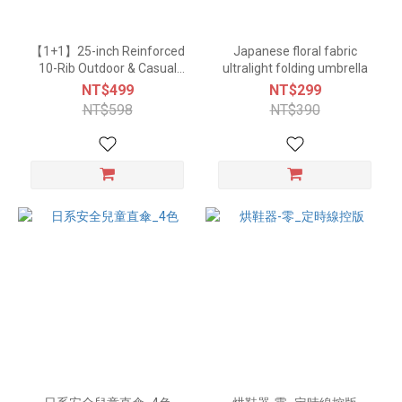
【1+1】25-inch Reinforced
Japanese floral fabric
10-Rib Outdoor & Casual
ultralight folding umbrella
Umbrella (5 Colors)
NT$499
NT$299
NT$598
NT$390