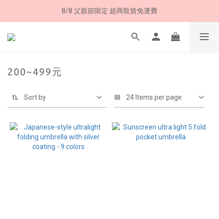
8/8 父親節限定 超商取貨免運費
8/8 父親節限定 超商取貨免運費
加入LINE好友➤領購物金50元 (現領現用)
7/30-8/24 全館買就送 雨傘收納袋(乙個)
200~499元
8/8 父親節限定 超商取貨免運費
Sort by
24 Items per page