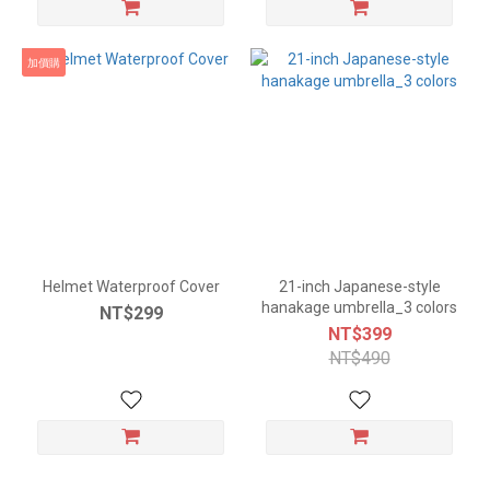
加價購
Helmet Waterproof Cover
21-inch Japanese-style
hanakage umbrella_3 colors
NT$299
NT$399
NT$490