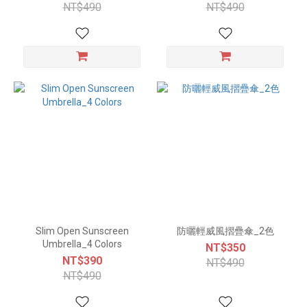
NT$490
NT$490
Slim Open Sunscreen
防曬輕威風摺疊傘_2色
Umbrella_4 Colors
NT$350
NT$390
NT$490
NT$490