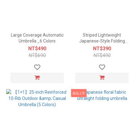
Large Coverage Automatic
Striped Lightweight
Umbrella _6 Colors
Japanese-Style Folding
Umbrella (3 Colors)
NT$490
NT$390
NT$690
NT$490
新品上市