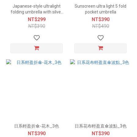
Japanese-style ultralight
Sunscreen ultra light 5 fold
folding umbrella with silver
pocket umbrella
coating - 9 colors
NT$299
NT$390
NT$390
NT$490
日系輕盈折傘-花木_3色
日系花布輕盈直傘波點_3色
NT$390
NT$390