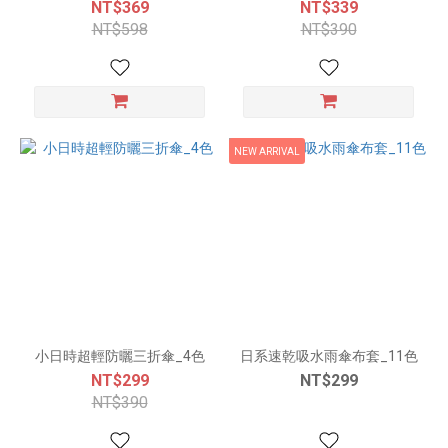
Blocked Pullover Raincoat -
NT$369
NT$339
Choose from 3 Colors
NT$598
NT$390
NEW ARRIVAL
小日時超輕防曬三折傘_4色
日系速乾吸水雨傘布套_11色
NT$299
NT$299
NT$390