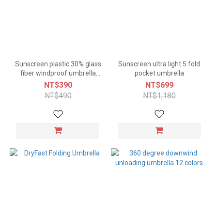
Sunscreen plastic 30% glass
Sunscreen ultra light 5 fold
fiber windproof umbrella
pocket umbrella
10colors
NT$390
NT$699
NT$490
NT$1,180