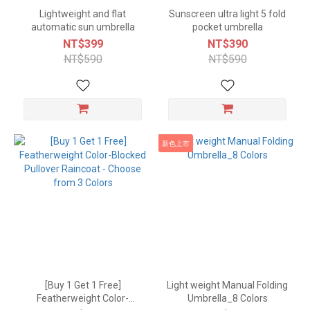
Lightweight and flat
Sunscreen ultra light 5 fold
automatic sun umbrella
pocket umbrella
NT$399
NT$390
NT$590
NT$590
新色上市
[Buy 1 Get 1 Free]
Light weight Manual Folding
Featherweight Color-
Umbrella_8 Colors