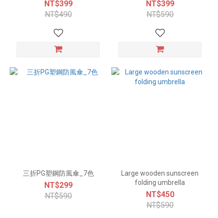
Umbrella - 4 Colors
NT$399
NT$399
NT$490
NT$590
三折PG塑鋼防風傘_7色
Large wooden sunscreen
folding umbrella
NT$299
NT$450
NT$590
NT$590