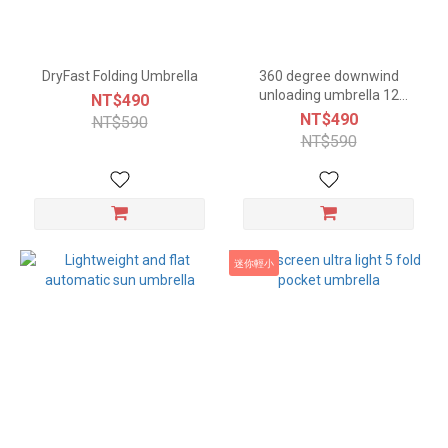
DryFast Folding Umbrella
360 degree downwind
unloading umbrella 12
NT$490
colors
NT$490
NT$590
NT$590
迷你輕小