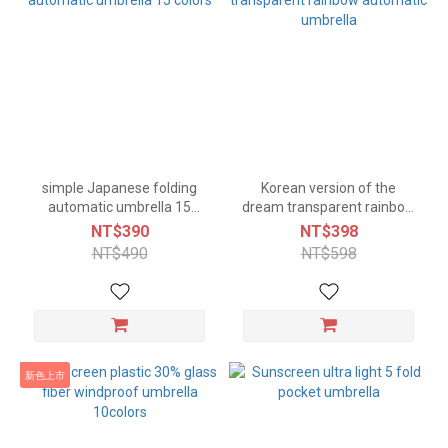
simple Japanese folding
Korean version of the
automatic umbrella 15
dream transparent rainbow
colors
automatic umbrella
NT$390
NT$398
NT$490
NT$598
新色上市