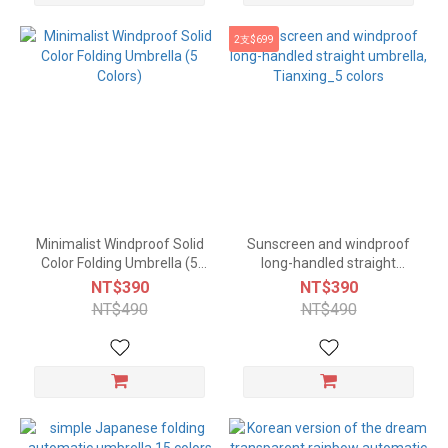
2支$699
Minimalist Windproof Solid
Sunscreen and windproof
Color Folding Umbrella (5
long-handled straight
Colors)
umbrella, Tianxing_5 colors
NT$390
NT$390
NT$490
NT$490