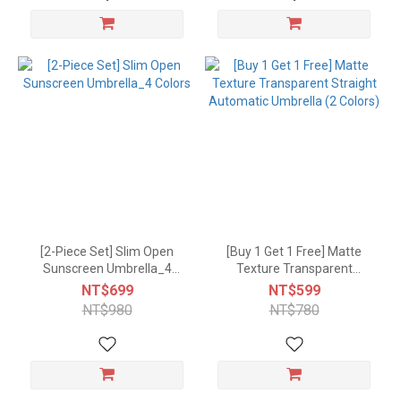
[2-Piece Set] Slim Open
[Buy 1 Get 1 Free] Matte
Sunscreen Umbrella_4
Texture Transparent
Colors
Straight Automatic
NT$699
NT$599
Umbrella (2 Colors)
NT$980
NT$780