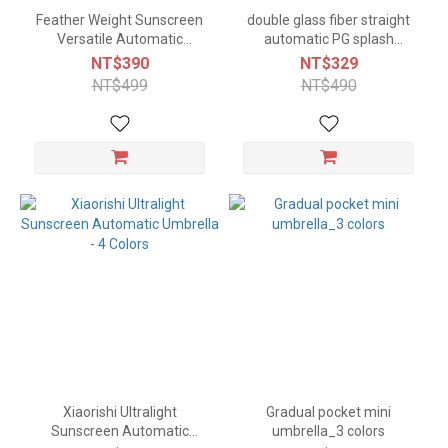
Feather Weight Sunscreen
double glass fiber straight
Versatile Automatic
automatic PG splash
Umbrella_ 5 colors
umbrella -7 colors
NT$390
NT$329
NT$499
NT$490
Xiaorishi Ultralight
Gradual pocket mini
Sunscreen Automatic
umbrella_3 colors