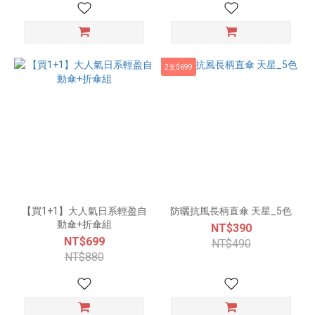
2支$699
【買1+1】大人氣日系輕盈自
防曬抗風長柄直傘 天星_5色
動傘+折傘組
NT$390
NT$699
NT$490
NT$880