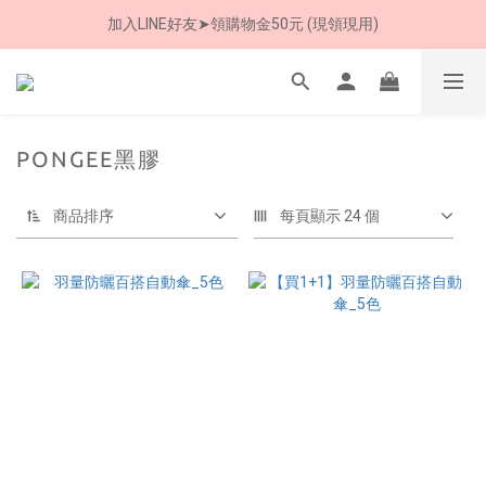
加入LINE好友➤領購物金50元 (現領現用)
8/8 父親節限定 超商取貨免運費
7/30-8/24 全館買就送 雨傘收納袋(乙個)
8/8 父親節限定 超商取貨免運費
PONGEE黑膠
商品排序
每頁顯示 24 個