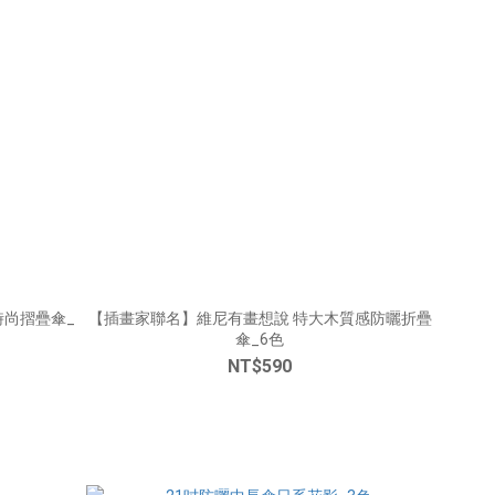
時尚摺疊傘_
【插畫家聯名】維尼有畫想說 特大木質感防曬折疊
傘_6色
NT$590