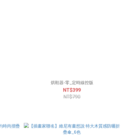
烘鞋器-零_定時線控版
NT$399
NT$790