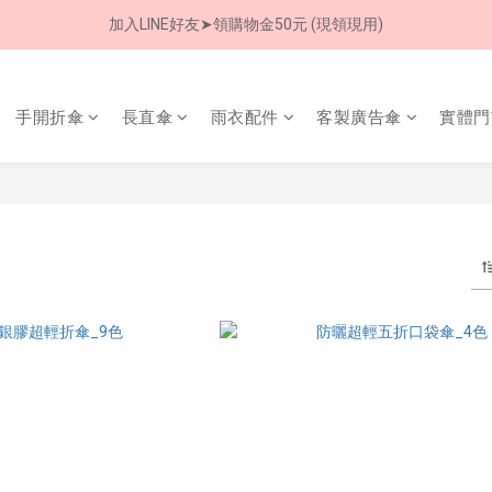
加入LINE好友➤領購物金50元 (現領現用)
加入LINE好友➤領購物金50元 (現領現用)
7/30-8/24 全館買就送 雨傘收納袋(乙個)
手開折傘
長直傘
雨衣配件
客製廣告傘
實體門
加入LINE好友➤領購物金50元 (現領現用)