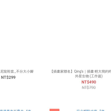
尼龍鞋套_不分大小腳
【插畫家聯名】Qing’s｜插畫 輕大簡約
外星生物 (工作篇)
NT$299
NT$490
NT$790