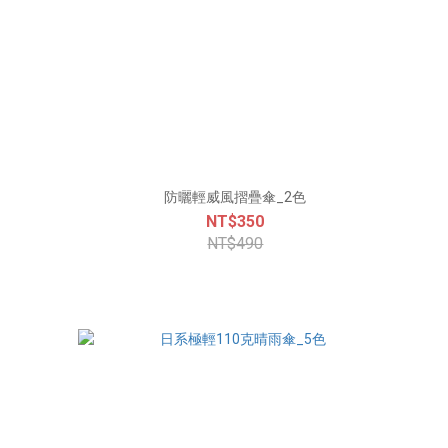
防曬輕威風摺疊傘_2色
NT$350
NT$490